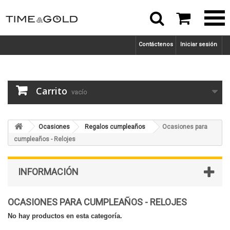



Contáctenos
Iniciar sesión
Carrito
vacío
Ocasiones
Regalos cumpleaños
Ocasiones para
cumpleaños - Relojes
INFORMACIÓN
OCASIONES PARA CUMPLEAÑOS - RELOJES
No hay productos en esta categoría.