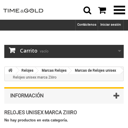



Contáctenos
Iniciar sesión
Carrito
vacío
Relojes
Marcas Relojes
Marcas de Relojes unisex
Relojes unisex marca Ziiiro
INFORMACIÓN
RELOJES UNISEX MARCA ZIIIRO
No hay productos en esta categoría.