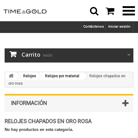



Contáctenos
Iniciar sesión
Carrito
vacío
Relojes
Relojes por material
Relojes chapados en
oro rosa
INFORMACIÓN
RELOJES CHAPADOS EN ORO ROSA
No hay productos en esta categoría.