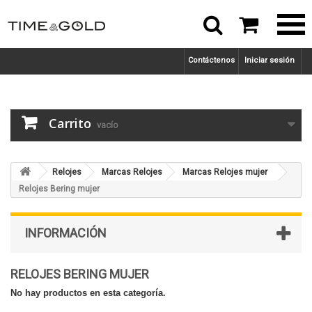



Contáctenos
Iniciar sesión
Carrito
vacío
Relojes
Marcas Relojes
Marcas Relojes mujer
Relojes Bering mujer
INFORMACIÓN
RELOJES BERING MUJER
No hay productos en esta categoría.