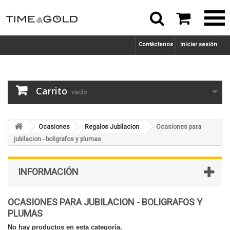



Contáctenos
Iniciar sesión
Carrito
vacío
Ocasiones
Regalos Jubilacion
Ocasiones para
jubilacion - boligrafos y plumas
INFORMACIÓN
OCASIONES PARA JUBILACION - BOLIGRAFOS Y
PLUMAS
No hay productos en esta categoría.