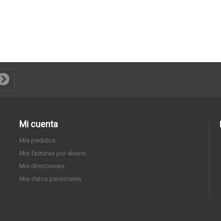
Mi cuenta
Mis pedidos
Mis facturas por abono
Mis direcciones
Mis datos personales