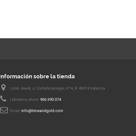
Información sobre la tienda
Look Jewel, c/ Zumalacarregui, nº 6, 8. 46014 Valencia
Llámenos ahora:
966 390 074
Email:
info@timeandgold.com