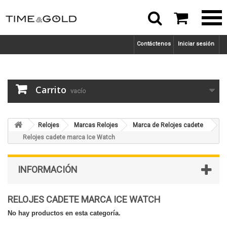



Contáctenos
Iniciar sesión
Carrito
vacío
Relojes
Marcas Relojes
Marca de Relojes cadete
Relojes cadete marca Ice Watch
INFORMACIÓN
RELOJES CADETE MARCA ICE WATCH
No hay productos en esta categoría.