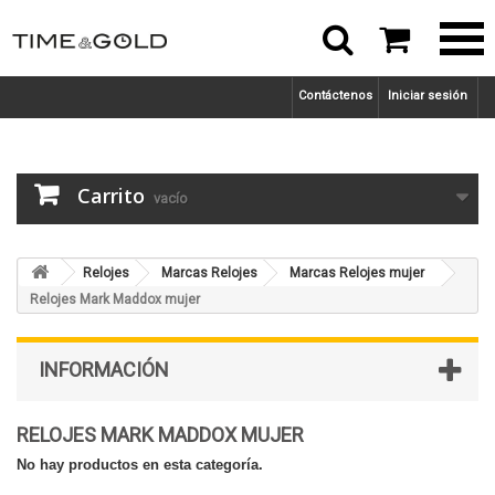



Contáctenos
Iniciar sesión
Carrito
vacío
Relojes
Marcas Relojes
Marcas Relojes mujer
Relojes Mark Maddox mujer
INFORMACIÓN
RELOJES MARK MADDOX MUJER
No hay productos en esta categoría.