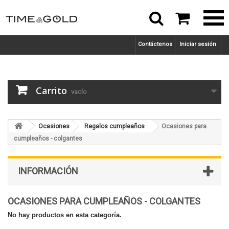



Contáctenos
Iniciar sesión
Carrito
vacío
Ocasiones
Regalos cumpleaños
Ocasiones para
cumpleaños - colgantes
INFORMACIÓN
OCASIONES PARA CUMPLEAÑOS - COLGANTES
No hay productos en esta categoría.